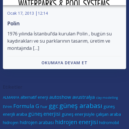
|
Ocak 17, 2013
12:14
Polin
1976 yılında İstanbul’da kurulan Polin , bugün su
kaydırakları ve su parklarının tasarım, üretim ve
montajında […]
OKUMAYA DEVAM ET
Etiketler
autoshow
avustralya
alternatif enerji
ALMANYA
clay modelling
güneş arabası
ggc
Formula G
güneş
EVrim
Fuar
güneş enerjisi
güneş enerjisiyle çalışan araba
enerjili araba
hidrojen enerjisi
hidrojen arabası
hidrojen
hidromobil