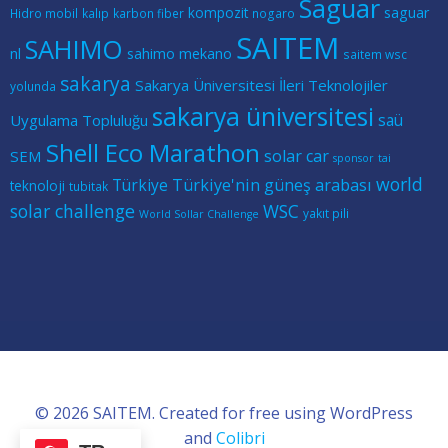
Saguar
kompozit
saguar
Hidro mobil
kalıp
karbon fiber
nogaro
SAITEM
SAHIMO
nl
sahimo mekano
saitem wsc
sakarya
Sakarya Üniversitesi İleri Teknolojiler
yolunda
sakarya üniversitesi
saü
Uygulama Topluluğu
Shell Eco Marathon
solar car
SEM
sponsor
tai
world
Türkiye
Türkiye'nin güneş arabası
teknoloji
tubitak
solar challenge
WSC
yakıt pili
World Sollar Challenge
© 2026 SAITEM. Created for free using WordPress
and
Colibri