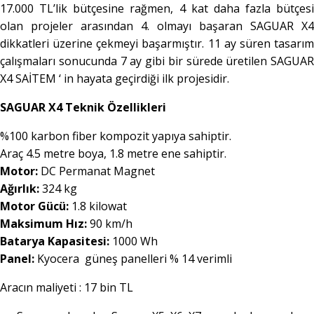
17.000 TL’lik bütçesine rağmen, 4 kat daha fazla bütçesi
olan projeler arasından 4. olmayı başaran SAGUAR X4
dikkatleri üzerine çekmeyi başarmıştır. 11 ay süren tasarım
çalışmaları sonucunda 7 ay gibi bir sürede üretilen SAGUAR
X4 SAİTEM ‘ in hayata geçirdiği ilk projesidir.
SAGUAR X4 Teknik Özellikleri
%100 karbon fiber kompozit yapıya sahiptir.
Araç 4.5 metre boya, 1.8 metre ene sahiptir.
Motor:
DC Permanat Magnet
Ağırlık:
324 kg
Motor Gücü:
1.8 kilowat
Maksimum Hız:
90 km/h
Batarya Kapasitesi:
1000 Wh
Panel:
Kyocera güneş panelleri % 14 verimli
Aracın maliyeti : 17 bin TL