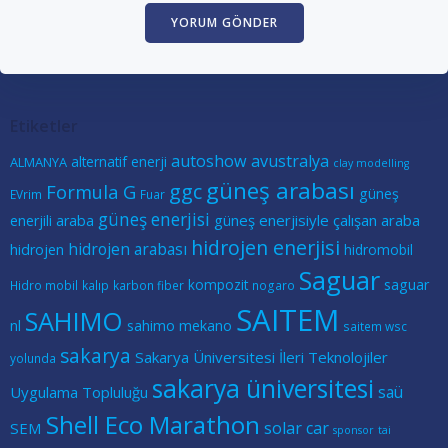
Etiketler
autoshow
avustralya
alternatif enerji
ALMANYA
clay modelling
güneş arabası
ggc
Formula G
güneş
EVrim
Fuar
güneş enerjisi
güneş enerjisiyle çalışan araba
enerjili araba
hidrojen enerjisi
hidrojen arabası
hidrojen
hidromobil
Saguar
kompozit
saguar
Hidro mobil
kalıp
karbon fiber
nogaro
SAITEM
SAHIMO
nl
sahimo mekano
saitem wsc
sakarya
Sakarya Üniversitesi İleri Teknolojiler
yolunda
sakarya üniversitesi
saü
Uygulama Topluluğu
Shell Eco Marathon
solar car
SEM
sponsor
tai