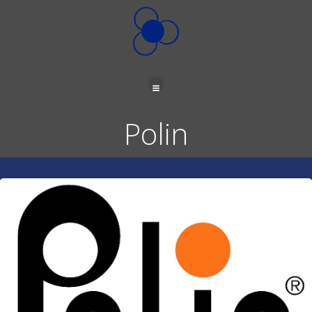
İçeriğe
geç
Polin