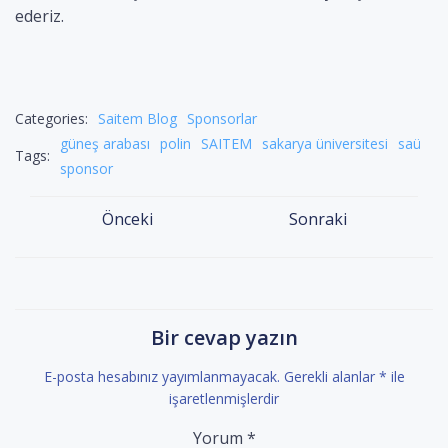
ederiz.
Categories:
Saitem Blog
Sponsorlar
güneş arabası
polin
SAITEM
sakarya üniversitesi
saü
Tags:
sponsor
Yazı
Yazı
Önceki
Sonraki
dolaşımı
dolaşımı
Bir cevap yazın
E-posta hesabınız yayımlanmayacak.
Gerekli alanlar
*
ile
işaretlenmişlerdir
Yorum
*