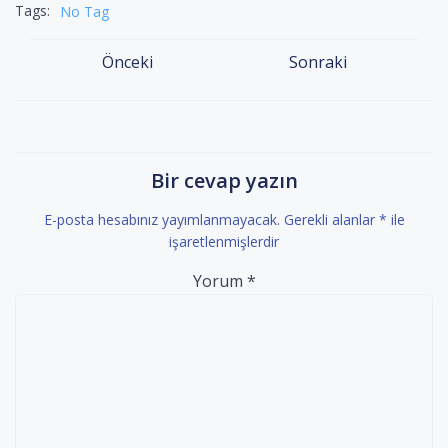
Tags:
No Tag
Yazı
Yazı
Önceki
Sonraki
dolaşımı
dolaşımı
Bir cevap yazın
E-posta hesabınız yayımlanmayacak.
Gerekli alanlar
*
ile
işaretlenmişlerdir
Yorum
*