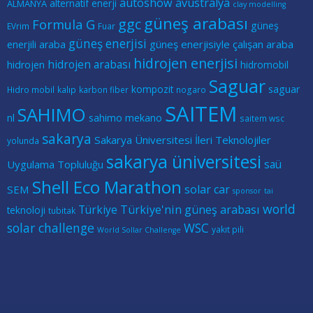
autoshow
avustralya
alternatif enerji
ALMANYA
clay modelling
güneş arabası
ggc
Formula G
güneş
EVrim
Fuar
güneş enerjisi
güneş enerjisiyle çalışan araba
enerjili araba
hidrojen enerjisi
hidrojen arabası
hidrojen
hidromobil
Saguar
kompozit
saguar
Hidro mobil
kalıp
karbon fiber
nogaro
SAITEM
SAHIMO
nl
sahimo mekano
saitem wsc
sakarya
Sakarya Üniversitesi İleri Teknolojiler
yolunda
sakarya üniversitesi
saü
Uygulama Topluluğu
Shell Eco Marathon
solar car
SEM
sponsor
tai
world
Türkiye
Türkiye'nin güneş arabası
teknoloji
tubitak
solar challenge
WSC
yakıt pili
World Sollar Challenge