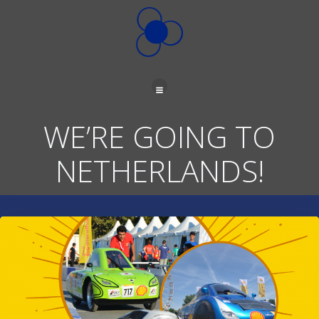
İçeriğe
geç
WE’RE GOING TO
NETHERLANDS!