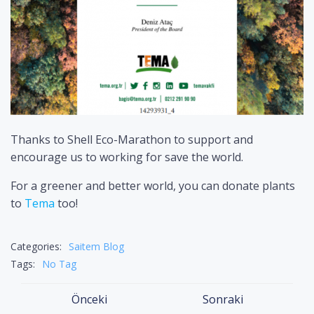
Thanks to Shell Eco-Marathon to support and
encourage us to working for save the world.
For a greener and better world, you can donate plants
to
Tema
too!
Categories:
Saitem Blog
Tags:
No Tag
Yazı
Yazı
Önceki
Sonraki