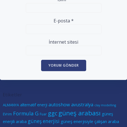
E-posta
*
İnternet sitesi
Etiketler
autoshow
avustralya
alternatif enerji
ALMANYA
clay modelling
güneş arabası
ggc
Formula G
güneş
EVrim
Fuar
güneş enerjisi
güneş enerjisiyle çalışan araba
enerjili araba