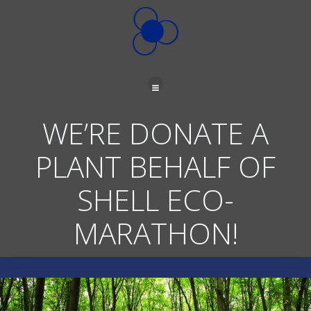
İçeriğe
geç
WE’RE DONATE A
PLANT BEHALF OF
SHELL ECO-
MARATHON!