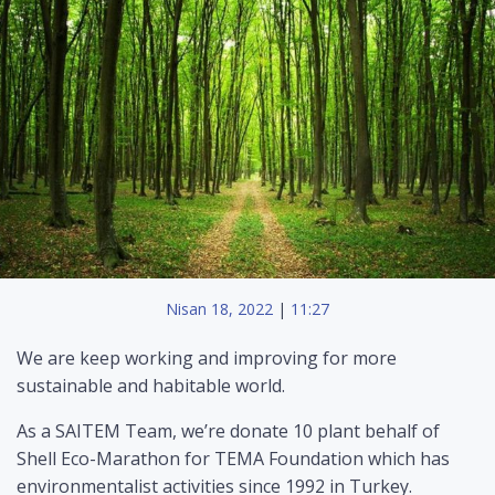
Nisan 18, 2022
|
11:27
We are keep working and improving for more
sustainable and habitable world.
As a SAITEM Team, we’re donate 10 plant behalf of
Shell Eco-Marathon for TEMA Foundation which has
environmentalist activities since 1992 in Turkey.