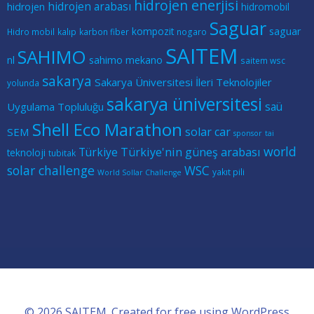
hidrojen enerjisi
hidrojen arabası
hidrojen
hidromobil
Saguar
kompozit
saguar
Hidro mobil
kalıp
karbon fiber
nogaro
SAITEM
SAHIMO
nl
sahimo mekano
saitem wsc
sakarya
Sakarya Üniversitesi İleri Teknolojiler
yolunda
sakarya üniversitesi
saü
Uygulama Topluluğu
Shell Eco Marathon
solar car
SEM
sponsor
tai
world
Türkiye
Türkiye'nin güneş arabası
teknoloji
tubitak
solar challenge
WSC
yakıt pili
World Sollar Challenge
© 2026 SAITEM. Created for free using WordPress