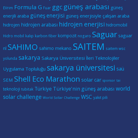
güneş arabası
ggc
Formula G
güneş
EVrim
Fuar
güneş enerjisi
güneş enerjisiyle çalışan araba
enerjili araba
hidrojen enerjisi
hidrojen arabası
hidrojen
hidromobil
Saguar
kompozit
saguar
Hidro mobil
kalıp
karbon fiber
nogaro
SAITEM
SAHIMO
nl
sahimo mekano
saitem wsc
sakarya
Sakarya Üniversitesi İleri Teknolojiler
yolunda
sakarya üniversitesi
saü
Uygulama Topluluğu
Shell Eco Marathon
solar car
SEM
sponsor
tai
world
Türkiye
Türkiye'nin güneş arabası
teknoloji
tubitak
solar challenge
WSC
yakıt pili
World Sollar Challenge