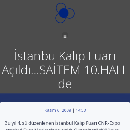
İçeriğe
geç
İstanbu Kalıp Fuarı
Açıldı…SAİTEM 10.HALL
de
Kasım 6, 2008
|
14:53
Bu yıl 4. sü düzenlenen İstanbul Kalıp Fuarı CNR-Expo