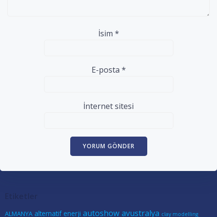
İsim
*
E-posta
*
İnternet sitesi
Etiketler
autoshow
avustralya
alternatif enerji
ALMANYA
clay modelling