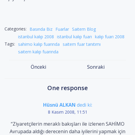
Categories:
Basında Biz
Fuarlar
Saitem Blog
istanbul kalıp 2008
istanbul kalıp fuarı
kalıp fuarı 2008
Tags:
sahimo kalıp fuarında
saitem fuar tanıtımı
saitem kalıp fuarında
Yazı
Yazı
Önceki
Sonraki
dolaşımı
dolaşımı
One response
Hüsnü ALKAN
dedi ki:
8 Kasım 2008, 11:51
“Ziyaretçilerin meraklı bakışları ile izlenen SAHİMO
Avrupada aldığı derecenin daha iyilerini yapmak için