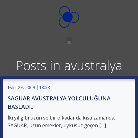
İçeriğe
geç
Posts in avustralya
|
Eylül 29, 2009
18:38
SAGUAR AVUSTRALYA YOLCULUĞUNA
BAŞLADI..
İki yıl gibi uzun ve bir o kadar da kısa zamanda;
SAGUAR, uzun emekler, uykusuz geçen […]