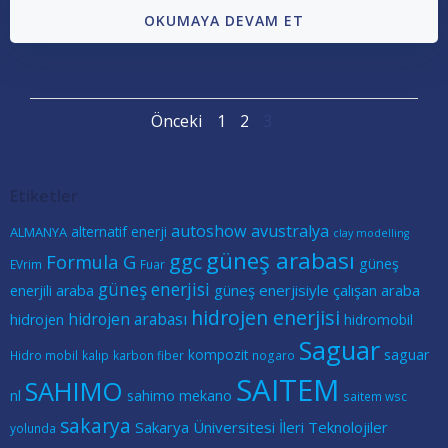
OKUMAYA DEVAM ET
Posts
Posts
Page
Page
Page
Önceki
1
2
3
navigation
navigation
Etiketler
autoshow
avustralya
alternatif enerji
ALMANYA
clay modelling
güneş arabası
ggc
Formula G
güneş
EVrim
Fuar
güneş enerjisi
güneş enerjisiyle çalışan araba
enerjili araba
hidrojen enerjisi
hidrojen arabası
hidrojen
hidromobil
Saguar
kompozit
saguar
Hidro mobil
kalıp
karbon fiber
nogaro
SAITEM
SAHIMO
nl
sahimo mekano
saitem wsc
sakarya
Sakarya Üniversitesi İleri Teknolojiler
yolunda