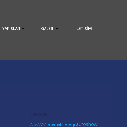
YARIŞLAR
GALERI
İLETIŞIM
Etiketler
autoshow
alternatif enerji
ALMANYA