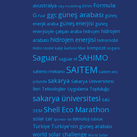
Formula
avustralya
EVrim
clay modelling
güneş arabası
ggc
G
güneş
Fuar
güneş enerjisi
güneş
enerjili araba
hidrojen
enerjisiyle çalışan araba
hidrojen
hidrojen enerjisi
arabası
hidromobil
kompozit
Hidro mobil
kalıp
karbon fiber
nogaro
Saguar
SAHIMO
saguar nl
SAITEM
sahimo mekano
saitem wsc
sakarya
Sakarya Üniversitesi
yolunda
İleri Teknolojiler Uygulama Topluluğu
sakarya üniversitesi
saü
Shell Eco Marathon
SEM
solar car
teknoloji
tubitak
sponsor
tai
Türkiye
Türkiye'nin güneş arabası
world solar challenge
World Sollar