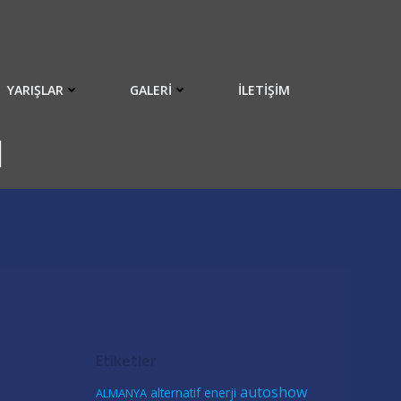
YARIŞLAR
GALERI
İLETIŞIM
1
Etiketler
autoshow
alternatif enerji
ALMANYA