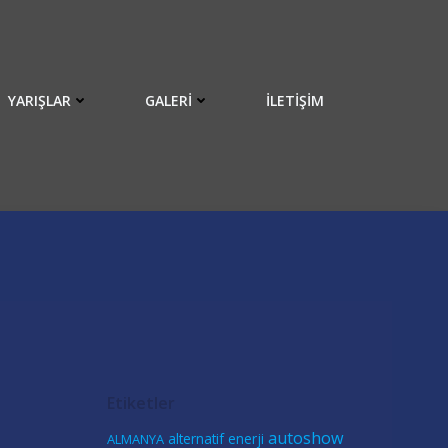
YARIŞLAR
GALERI
İLETIŞIM
Etiketler
autoshow
alternatif enerji
ALMANYA