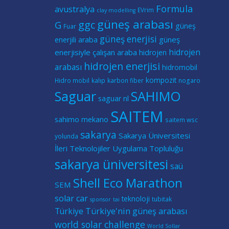
Formula
avustralya
EVrim
clay modelling
güneş arabası
ggc
G
güneş
Fuar
güneş enerjisi
güneş
enerjili araba
hidrojen
enerjisiyle çalışan araba
hidrojen
hidrojen enerjisi
arabası
hidromobil
kompozit
Hidro mobil
kalıp
karbon fiber
nogaro
Saguar
SAHIMO
saguar nl
SAITEM
sahimo mekano
saitem wsc
sakarya
Sakarya Üniversitesi
yolunda
İleri Teknolojiler Uygulama Topluluğu
sakarya üniversitesi
saü
Shell Eco Marathon
SEM
solar car
teknoloji
tubitak
sponsor
tai
Türkiye
Türkiye'nin güneş arabası
world solar challenge
World Sollar