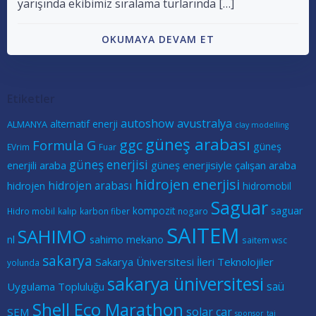
yarışında ekibimiz sıralama turlarında […]
OKUMAYA DEVAM ET
Etiketler
autoshow
avustralya
alternatif enerji
ALMANYA
clay modelling
güneş arabası
ggc
Formula G
güneş
EVrim
Fuar
güneş enerjisi
güneş enerjisiyle çalışan araba
enerjili araba
hidrojen enerjisi
hidrojen arabası
hidrojen
hidromobil
Saguar
kompozit
saguar
Hidro mobil
kalıp
karbon fiber
nogaro
SAITEM
SAHIMO
nl
sahimo mekano
saitem wsc
sakarya
Sakarya Üniversitesi İleri Teknolojiler
yolunda
sakarya üniversitesi
saü
Uygulama Topluluğu
Shell Eco Marathon
solar car
SEM
sponsor
tai