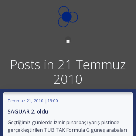
İçeriğe
geç
Posts in 21 Temmuz
2010
|
Temmuz 21, 2010
19:00
SAGUAR 2. oldu
Geçtiğimiz günlerde İzmir pınarbaşı yarış pistinde
gerçekleştirilen TUBİTAK Formula G güneş arabaları