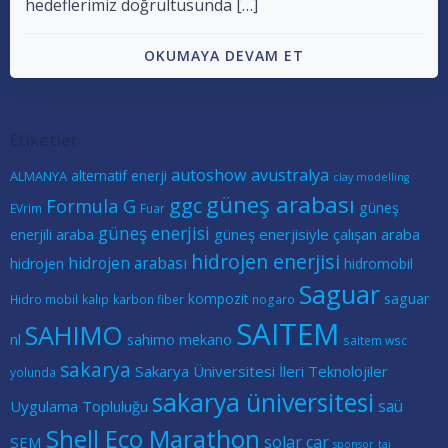
hedeflerimiz doğrultusunda […]
OKUMAYA DEVAM ET
Etiketler
autoshow
avustralya
alternatif enerji
ALMANYA
clay modelling
güneş arabası
ggc
Formula G
güneş
EVrim
Fuar
güneş enerjisi
güneş enerjisiyle çalışan araba
enerjili araba
hidrojen enerjisi
hidrojen arabası
hidrojen
hidromobil
Saguar
kompozit
saguar
Hidro mobil
kalıp
karbon fiber
nogaro
SAITEM
SAHIMO
nl
sahimo mekano
saitem wsc
sakarya
Sakarya Üniversitesi İleri Teknolojiler
yolunda
sakarya üniversitesi
saü
Uygulama Topluluğu
Shell Eco Marathon
solar car
SEM
sponsor
tai