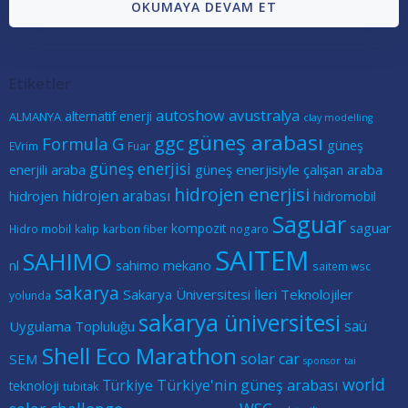
OKUMAYA DEVAM ET
Etiketler
autoshow
avustralya
alternatif enerji
ALMANYA
clay modelling
güneş arabası
ggc
Formula G
güneş
EVrim
Fuar
güneş enerjisi
güneş enerjisiyle çalışan araba
enerjili araba
hidrojen enerjisi
hidrojen arabası
hidrojen
hidromobil
Saguar
kompozit
saguar
Hidro mobil
kalıp
karbon fiber
nogaro
SAITEM
SAHIMO
nl
sahimo mekano
saitem wsc
sakarya
Sakarya Üniversitesi İleri Teknolojiler
yolunda
sakarya üniversitesi
saü
Uygulama Topluluğu
Shell Eco Marathon
solar car
SEM
sponsor
tai
world
Türkiye
Türkiye'nin güneş arabası
teknoloji
tubitak