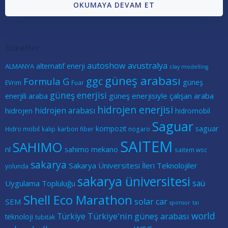
OKUMAYA DEVAM ET
Etiketler
autoshow
avustralya
alternatif enerji
ALMANYA
clay modelling
güneş arabası
ggc
Formula G
güneş
EVrim
Fuar
güneş enerjisi
güneş enerjisiyle çalışan araba
enerjili araba
hidrojen enerjisi
hidrojen arabası
hidrojen
hidromobil
Saguar
kompozit
saguar
Hidro mobil
kalıp
karbon fiber
nogaro
SAITEM
SAHIMO
nl
sahimo mekano
saitem wsc
sakarya
Sakarya Üniversitesi İleri Teknolojiler
yolunda
sakarya üniversitesi
saü
Uygulama Topluluğu
Shell Eco Marathon
solar car
SEM
sponsor
tai
world
Türkiye
Türkiye'nin güneş arabası
teknoloji
tubitak