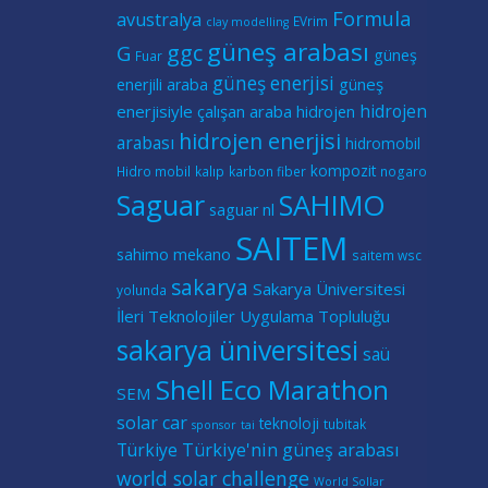
Formula
avustralya
EVrim
clay modelling
güneş arabası
ggc
G
güneş
Fuar
güneş enerjisi
güneş
enerjili araba
hidrojen
enerjisiyle çalışan araba
hidrojen
hidrojen enerjisi
arabası
hidromobil
kompozit
Hidro mobil
kalıp
karbon fiber
nogaro
Saguar
SAHIMO
saguar nl
SAITEM
sahimo mekano
saitem wsc
sakarya
Sakarya Üniversitesi
yolunda
İleri Teknolojiler Uygulama Topluluğu
sakarya üniversitesi
saü
Shell Eco Marathon
SEM
solar car
teknoloji
tubitak
sponsor
tai
Türkiye
Türkiye'nin güneş arabası
world solar challenge
World Sollar