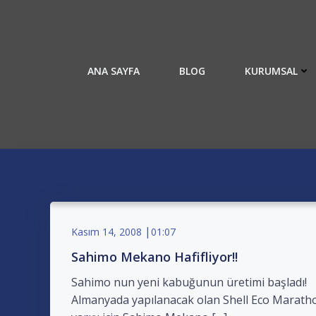
İçeriğe
geç
ANA SAYFA
BLOG
KURUMSAL
|
Kasım 14, 2008
01:07
Sahimo Mekano Hafifliyor!!
Sahimo nun yeni kabuğunun üretimi başladı!
Almanyada yapılanacak olan Shell Eco Marath