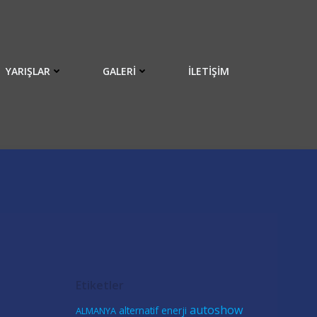
YARIŞLAR
GALERI
İLETIŞIM
Etiketler
autoshow
alternatif enerji
ALMANYA