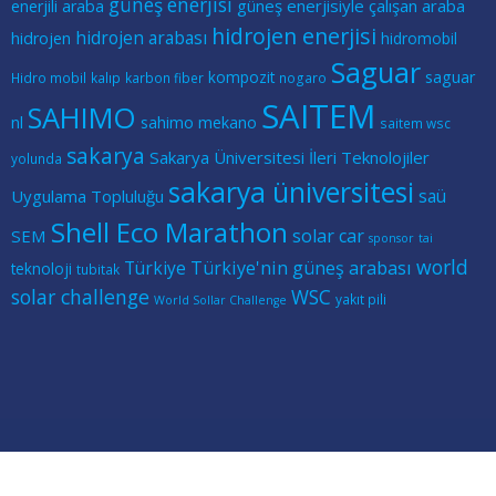
güneş enerjisi
güneş enerjisiyle çalışan araba
enerjili araba
hidrojen enerjisi
hidrojen arabası
hidrojen
hidromobil
Saguar
kompozit
saguar
Hidro mobil
kalıp
karbon fiber
nogaro
SAITEM
SAHIMO
nl
sahimo mekano
saitem wsc
sakarya
Sakarya Üniversitesi İleri Teknolojiler
yolunda
sakarya üniversitesi
saü
Uygulama Topluluğu
Shell Eco Marathon
solar car
SEM
sponsor
tai
world
Türkiye
Türkiye'nin güneş arabası
teknoloji
tubitak
solar challenge
WSC
yakıt pili
World Sollar Challenge