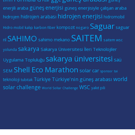
EVrim
Fuar
güneş enerjisi
güneş enerjisiyle çalışan araba
enerjili araba
hidrojen enerjisi
hidrojen arabası
hidrojen
hidromobil
Saguar
kompozit
saguar
Hidro mobil
kalıp
karbon fiber
nogaro
SAITEM
SAHIMO
nl
sahimo mekano
saitem wsc
sakarya
Sakarya Üniversitesi İleri Teknolojiler
yolunda
sakarya üniversitesi
saü
Uygulama Topluluğu
Shell Eco Marathon
solar car
SEM
sponsor
tai
world
Türkiye
Türkiye'nin güneş arabası
teknoloji
tubitak
solar challenge
WSC
yakıt pili
World Sollar Challenge