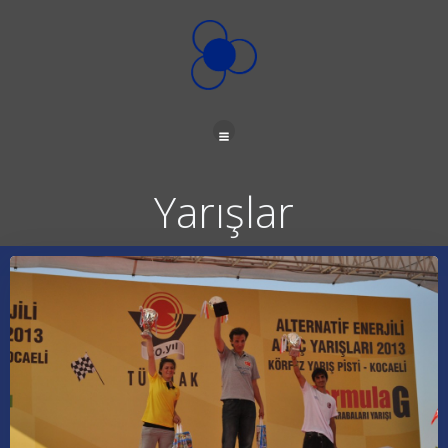
İçeriğe
geç
Yarışlar