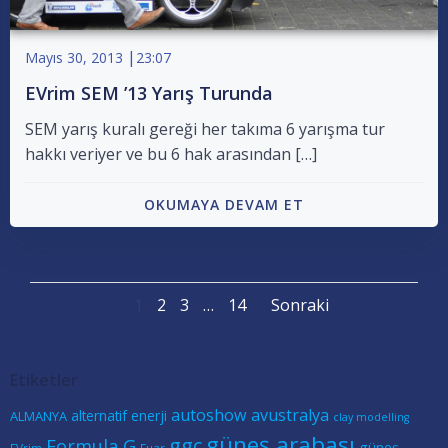
|
Mayıs 30, 2013
23:07
EVrim SEM ’13 Yarış Turunda
SEM yarış kuralı gereği her takıma 6 yarışma tur
hakkı veriyer ve bu 6 hak arasından […]
OKUMAYA DEVAM ET
Posts
Posts
Page
Page
Page
Page
1
2
3
…
14
Sonraki
navigation
navigatio
Etiketler
autoshow
avustralya
alternatif enerji
ALMANYA
clay modelling
güneş arabası
ggc
Formula G
güneş