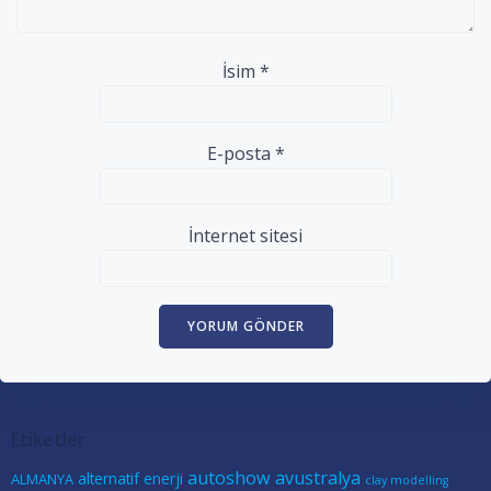
İsim
*
E-posta
*
İnternet sitesi
Etiketler
autoshow
avustralya
alternatif enerji
ALMANYA
clay modelling