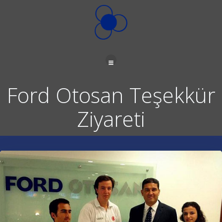
İçeriğe
geç
Ford Otosan Teşekkür
Ziyareti