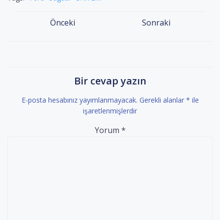
Yazı
Yazı
Önceki
Sonraki
dolaşımı
dolaşımı
Bir cevap yazın
E-posta hesabınız yayımlanmayacak.
Gerekli alanlar
*
ile
işaretlenmişlerdir
Yorum
*