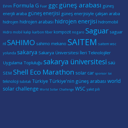
güneş arabası
ggc
Formula G
güneş
EVrim
Fuar
güneş enerjisi
güneş enerjisiyle çalışan araba
enerjili araba
hidrojen enerjisi
hidrojen arabası
hidrojen
hidromobil
Saguar
kompozit
saguar
Hidro mobil
kalıp
karbon fiber
nogaro
SAITEM
SAHIMO
nl
sahimo mekano
saitem wsc
sakarya
Sakarya Üniversitesi İleri Teknolojiler
yolunda
sakarya üniversitesi
saü
Uygulama Topluluğu
Shell Eco Marathon
solar car
SEM
sponsor
tai
world
Türkiye
Türkiye'nin güneş arabası
teknoloji
tubitak
solar challenge
WSC
yakıt pili
World Sollar Challenge