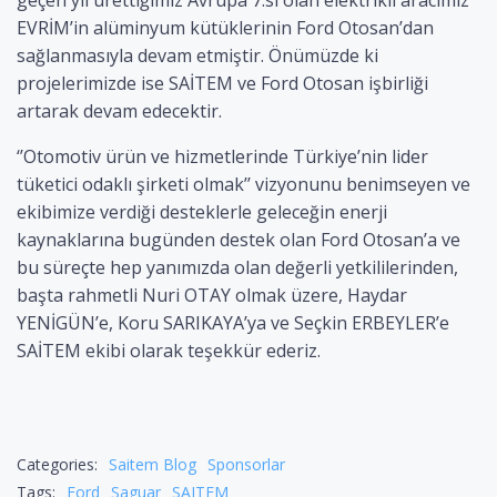
geçen yıl ürettiğimiz Avrupa 7.si olan elektrikli aracımız
EVRİM’in alüminyum kütüklerinin Ford Otosan’dan
sağlanmasıyla devam etmiştir. Önümüzde ki
projelerimizde ise SAİTEM ve Ford Otosan işbirliği
artarak devam edecektir.
‘’Otomotiv ürün ve hizmetlerinde Türkiye’nin lider
tüketici odaklı şirketi olmak’’ vizyonunu benimseyen ve
ekibimize verdiği desteklerle geleceğin enerji
kaynaklarına bugünden destek olan Ford Otosan’a ve
bu süreçte hep yanımızda olan değerli yetkililerinden,
başta rahmetli Nuri OTAY olmak üzere, Haydar
YENİGÜN’e, Koru SARIKAYA’ya ve Seçkin ERBEYLER’e
SAİTEM ekibi olarak teşekkür ederiz.
Categories:
Saitem Blog
Sponsorlar
Tags:
Ford
Saguar
SAITEM