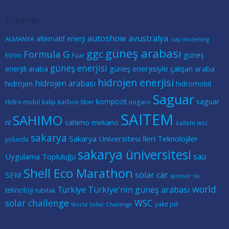
navigation
navigation
naviga
Etiketler
autoshow
avustralya
alternatif enerji
ALMANYA
clay modelling
güneş arabası
ggc
Formula G
güneş
EVrim
Fuar
güneş enerjisi
güneş enerjisiyle çalışan araba
enerjili araba
hidrojen enerjisi
hidrojen arabası
hidrojen
hidromobil
Saguar
kompozit
saguar
Hidro mobil
kalıp
karbon fiber
nogaro
SAITEM
SAHIMO
nl
sahimo mekano
saitem wsc
sakarya
Sakarya Üniversitesi İleri Teknolojiler
yolunda
sakarya üniversitesi
saü
Uygulama Topluluğu
Shell Eco Marathon
solar car
SEM
sponsor
tai
world
Türkiye
Türkiye'nin güneş arabası
teknoloji
tubitak
solar challenge
WSC
yakıt pili
World Sollar Challenge