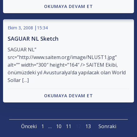
OKUMAYA DEVAM ET
|
Ekim 3, 2008
15:34
SAGUAR NL Sketch
SAGUAR NL”
src=”http://www.saitem.org/image/NLUST1.jpg”
alt=”” width=”300″ height=”164″ /> SAITEM Ekibi,
önümüzdeki yıl Avusturalya’da yapılacak olan World
Sollar […]
OKUMAYA DEVAM ET
Posts
Posts
Posts
Page
Page
Page
Page
Page
Önceki
1
…
10
11
12
13
Sonraki