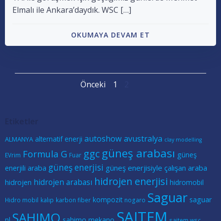
Elmalı ile Ankara’daydık. WSC […]
OKUMAYA DEVAM ET
Posts
Posts
Page
Page
Önceki
1
2
navigation
navigation
Etiketler
autoshow
avustralya
alternatif enerji
ALMANYA
clay modelling
güneş arabası
ggc
Formula G
güneş
EVrim
Fuar
güneş enerjisi
güneş enerjisiyle çalışan araba
enerjili araba
hidrojen enerjisi
hidrojen arabası
hidrojen
hidromobil
Saguar
kompozit
saguar
Hidro mobil
kalıp
karbon fiber
nogaro
SAITEM
SAHIMO
nl
sahimo mekano
saitem wsc