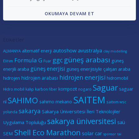
OKUMAYA DEVAM ET
Etiketler
autoshow
avustralya
alternatif enerji
ALMANYA
clay modelling
güneş arabası
ggc
Formula G
güneş
EVrim
Fuar
güneş enerjisi
güneş enerjisiyle çalışan araba
enerjili araba
hidrojen enerjisi
hidrojen arabası
hidrojen
hidromobil
Saguar
kompozit
saguar
Hidro mobil
kalıp
karbon fiber
nogaro
SAITEM
SAHIMO
nl
sahimo mekano
saitem wsc
sakarya
Sakarya Üniversitesi İleri Teknolojiler
yolunda
sakarya üniversitesi
saü
Uygulama Topluluğu
Shell Eco Marathon
solar car
SEM
sponsor
tai