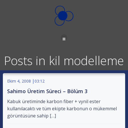
İçeriğe
geç
Posts in kil modelleme
|
Ekim 4, 2008
03:12
Sahimo Üretim Süreci – Bölüm 3
Kabuk üretiminde karbon fiber + vynil ester
kullanılacaktı ve tüm ekipte karbonun o mükemmel
görüntüsüne sahip […]