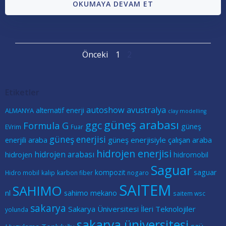
OKUMAYA DEVAM ET
Posts
Posts
Page
Page
Önceki
1
2
navigation
navigation
Etiketler
autoshow
avustralya
alternatif enerji
ALMANYA
clay modelling
güneş arabası
ggc
Formula G
güneş
EVrim
Fuar
güneş enerjisi
güneş enerjisiyle çalışan araba
enerjili araba
hidrojen enerjisi
hidrojen arabası
hidrojen
hidromobil
Saguar
kompozit
saguar
Hidro mobil
kalıp
karbon fiber
nogaro
SAITEM
SAHIMO
nl
sahimo mekano
saitem wsc
sakarya
Sakarya Üniversitesi İleri Teknolojiler
yolunda
sakarya üniversitesi