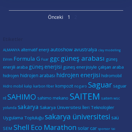
Posts
Posts
Page
Page
Önceki
1
2
navigation
navigation
Etiketler
autoshow
avustralya
alternatif enerji
ALMANYA
clay modelling
güneş arabası
ggc
Formula G
güneş
EVrim
Fuar
güneş enerjisi
güneş enerjisiyle çalışan araba
enerjili araba
hidrojen enerjisi
hidrojen arabası
hidrojen
hidromobil
Saguar
kompozit
saguar
Hidro mobil
kalıp
karbon fiber
nogaro
SAITEM
SAHIMO
nl
sahimo mekano
saitem wsc
sakarya
Sakarya Üniversitesi İleri Teknolojiler
yolunda
sakarya üniversitesi
saü
Uygulama Topluluğu
Shell Eco Marathon
solar car
SEM
sponsor
tai