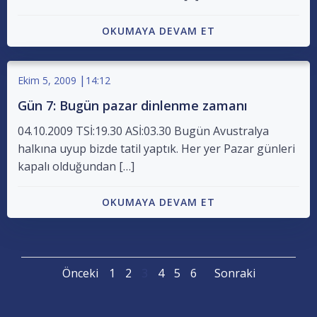
OKUMAYA DEVAM ET
|
Ekim 5, 2009
14:12
Gün 7: Bugün pazar dinlenme zamanı
04.10.2009 TSİ:19.30 ASİ:03.30 Bugün Avustralya
halkına uyup bizde tatil yaptık. Her yer Pazar günleri
kapalı olduğundan […]
OKUMAYA DEVAM ET
Posts
Posts
Posts
Page
Page
Page
Page
Page
Page
Önceki
1
2
3
4
5
6
Sonraki
navigation
navigation
navigat