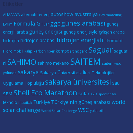
Etiketler
autoshow
avustralya
alternatif enerji
ALMANYA
clay modelling
güneş arabası
ggc
Formula G
güneş
EVrim
Fuar
güneş enerjisi
güneş enerjisiyle çalışan araba
enerjili araba
hidrojen enerjisi
hidrojen arabası
hidrojen
hidromobil
Saguar
kompozit
saguar
Hidro mobil
kalıp
karbon fiber
nogaro
SAITEM
SAHIMO
nl
sahimo mekano
saitem wsc
sakarya
Sakarya Üniversitesi İleri Teknolojiler
yolunda
sakarya üniversitesi
saü
Uygulama Topluluğu
Shell Eco Marathon
solar car
SEM
sponsor
tai
world
Türkiye
Türkiye'nin güneş arabası
teknoloji
tubitak
solar challenge
WSC
yakıt pili
World Sollar Challenge