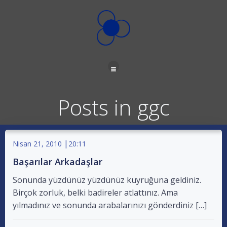
İçeriğe
geç
Posts in ggc
|
Nisan 21, 2010
20:11
Başarılar Arkadaşlar
Sonunda yüzdünüz yüzdünüz kuyruğuna geldiniz.
Birçok zorluk, belki badireler atlattınız. Ama
yılmadınız ve sonunda arabalarınızı gönderdiniz […]