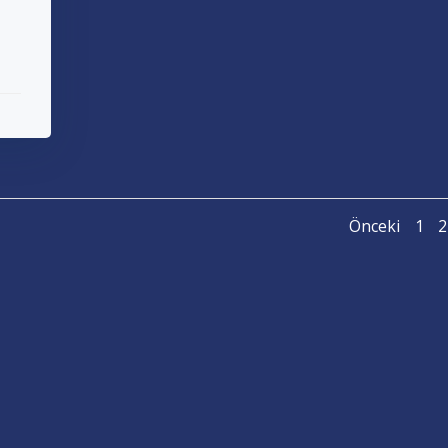
Posts
P
Pag
P
Önceki
1
2
navig
n