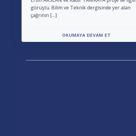
Ersin ARSLAN ve Kadir TAMKAYA proje ile ilgili
görüştü. Bilim ve Teknik dergisinde yer alan
çağrının […]
OKUMAYA DEVAM ET