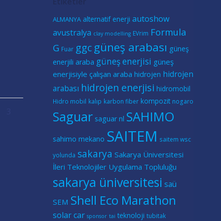
Etiketler
autoshow
alternatif enerji
ALMANYA
Formula
avustralya
EVrim
clay modelling
güneş arabası
ggc
G
güneş
Fuar
güneş enerjisi
güneş
enerjili araba
hidrojen
enerjisiyle çalışan araba
hidrojen
hidrojen enerjisi
arabası
hidromobil
kompozit
Hidro mobil
kalıp
karbon fiber
nogaro
osts
e
age
Page
3
Saguar
SAHIMO
saguar nl
ation
avigation
SAITEM
sahimo mekano
saitem wsc
sakarya
Sakarya Üniversitesi
yolunda
İleri Teknolojiler Uygulama Topluluğu
sakarya üniversitesi
saü
Shell Eco Marathon
SEM
solar car
teknoloji
tubitak
sponsor
tai