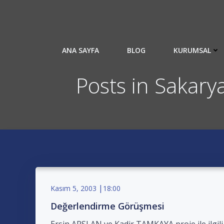
İçeriğe
geç
ANA SAYFA
BLOG
KURUMSAL
Posts in Sakarya
|
Kasım 5, 2003
18:00
Değerlendirme Görüşmesi